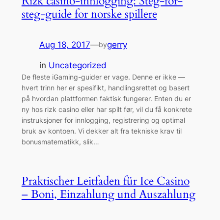
Rizk casino-innlogging: Steg-for-
steg-guide for norske spillere
Aug 18, 2017
—
gerry
by
in
Uncategorized
De fleste iGaming-guider er vage. Denne er ikke —
hvert trinn her er spesifikt, handlingsrettet og basert
på hvordan plattformen faktisk fungerer. Enten du er
ny hos rizk casino eller har spilt før, vil du få konkrete
instruksjoner for innlogging, registrering og optimal
bruk av kontoen. Vi dekker alt fra tekniske krav til
bonusmatematikk, slik…
Praktischer Leitfaden für Ice Casino
– Boni, Einzahlung und Auszahlung