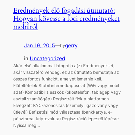
Eredmények élő fogadási útmutató:
Hogyan kövesse a foci eredményeket
mobilról
Jan 19, 2015
—
gerry
by
in
Uncategorized
Akár első alkalommal látogatja a(z) Eredmények-et,
akár visszatérő vendég, ez az útmutató bemutatja az
összes fontos funkciót, amelyet ismernie kell.
Előfeltételek Stabil internetkapcsolat (WiFi vagy mobil
adat) Kompatibilis eszköz (okostelefon, táblagép vagy
asztali számítógép) Regisztrált fiók a platformon
Elvégzett KYC-azonosítás (személyi igazolvány vagy
útlevél) Befizetési mód választása (bankkártya, e-
pénztárca, kriptovaluta) Regisztráció lépésről lépésre
Nyissa meg…