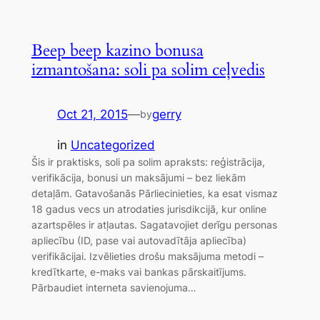
Beep beep kazino bonusa
izmantošana: soli pa solim ceļvedis
Oct 21, 2015
—
gerry
by
in
Uncategorized
Šis ir praktisks, soli pa solim apraksts: reģistrācija,
verifikācija, bonusi un maksājumi – bez liekām
detaļām. Gatavošanās Pārliecinieties, ka esat vismaz
18 gadus vecs un atrodaties jurisdikcijā, kur online
azartspēles ir atļautas. Sagatavojiet derīgu personas
apliecību (ID, pase vai autovadītāja apliecība)
verifikācijai. Izvēlieties drošu maksājuma metodi –
kredītkarte, e-maks vai bankas pārskaitījums.
Pārbaudiet interneta savienojuma…