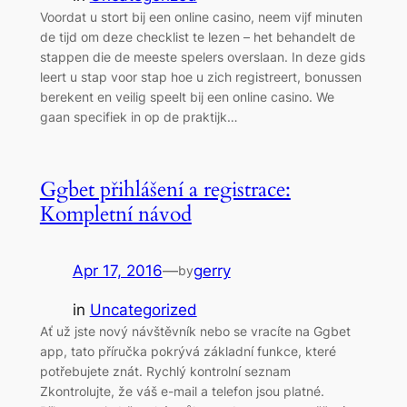
Voordat u stort bij een online casino, neem vijf minuten
de tijd om deze checklist te lezen – het behandelt de
stappen die de meeste spelers overslaan. In deze gids
leert u stap voor stap hoe u zich registreert, bonussen
berekent en veilig speelt bij een online casino. We
gaan specifiek in op de praktijk…
Ggbet přihlášení a registrace:
Kompletní návod
Apr 17, 2016
—
gerry
by
in
Uncategorized
Ať už jste nový návštěvník nebo se vracíte na Ggbet
app, tato příručka pokrývá základní funkce, které
potřebujete znát. Rychlý kontrolní seznam
Zkontrolujte, že váš e-mail a telefon jsou platné.